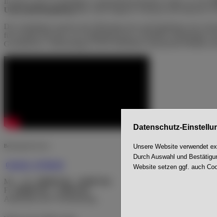
In dieser rund 35-minütigen Langzeitdokumentation zeigen wir den
Unkrautbekämpfung
über einen längeren Zeitraum mit mehreren 
Die Aufnahmen machen die Wirkungsweise und Ergebnisse des System
für sensible Bereiche wie Fußgängerzonen, Friedhöfe, Bahnsteige so
Grundstücke, Außenanlagen sowie öffentliche und private Flächen, d
Datenschutz-Einstellu
Unsere Website verwendet exte
Beratung & Service
Durch Auswahl und Bestätigun
0 44 43 - 97 99-10
Website setzen ggf. auch Coo
Mo. - Do.:
08:00 Uhr - 16:00 Uhr
Fr.:
08:00 Uhr - 13:00 Uhr
Außerhalb nach Vereinbarung.