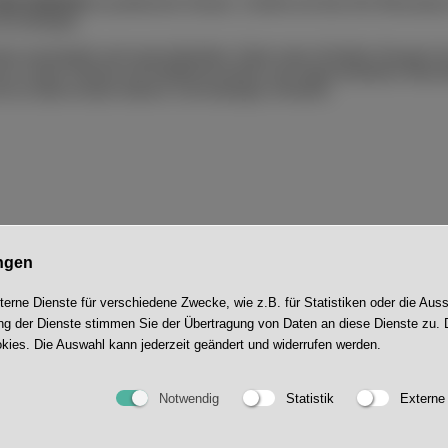
ÖKOTHERM
im praktischen Einsatz. Gedreht auf dem Hof Moormann 
Anwendungen.
s anschaulich und nachvollziehbar. Dank seines flexiblen Einsatzes
wie weitere Flächen mit Publikumsverkehr und eingeschränktem Maschi
ie im Jahresverlauf mehrere Anwendungen erfordern.
ngen
rne Dienste für verschiedene Zwecke, wie z.B. für Statistiken oder die Aus
g der Dienste stimmen Sie der Übertragung von Daten an diese Dienste zu. 
kies. Die Auswahl kann jederzeit geändert und widerrufen werden.
Notwendig
Statistik
Externe