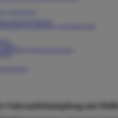
Schaumgerät
Sprüh- & Dosiergeräte
Reinigungs- & Desinfektionsmittel
weise
m Gehäuse
Mehrstufige Hochdruckreinigungsanlage
chleuse
Waschkleidung
e Unkrautbekämpfung mit Heißw