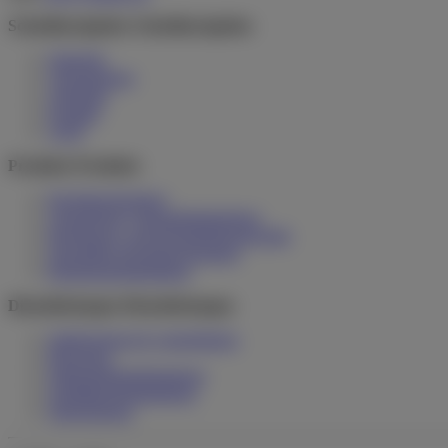
Schnellnavigation
Schnellnavigation
Startseite
Unternehmen
Aktuelles
Kontakt
AGB
Produkte
Produkte
Hochdruckreiniger
Chemiefreie Unkrautbekämpfung
Reinigungs- und Desinfektionstechnik
Spezialbau Hochdruckreiniger
Reinigungsbekleidung
Dienstleistungen
Dienstleistungen
Stallreinigung & -desinfektion
Begasung
Salmonellenbekämpfung
Schädlingsbekämpfung
Siloreinigung