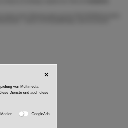
in Bünne bei Dinklage, begleitet das Video die
chemiefreie
 bei nahezu jeder Witterung eignet sich der ÖKOTHERM besonders
neneinsatz – ebenso wie für großflächige, stark bewachsene
spielung von Multimedia.
Diese Dienste und auch diese
 Medien
GoogleAds