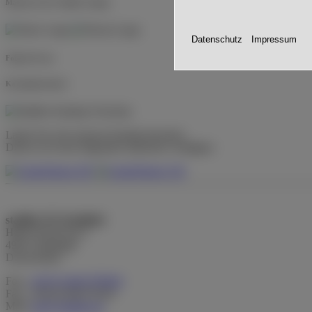
Marken in der Stadiko-Gruppe
Datenschutz
Impressum
Folgen Sie uns
Katalogdownload
Laden Sie sich unseren Katalog herunter.
Dieser ist in den folgenden Sprachen verfügbar:
stadiko F.P. Koslitzki
Höner Kirchweg 3
49413 Dinklage
Deutschland
Fon:
+49 (0) 4443 979910
Fax: +49 (0) 4443 91261
Mail:
info@stadiko.de