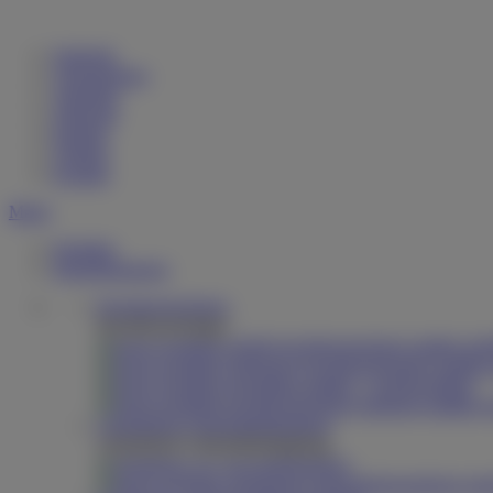
Startseite
Unternehmen
Aktuelles
Jobportal
Katalog
Vertrieb
Kontakt
Menü
Produkte
Dienstleistungen
Hochdruckreiniger
Hochdruckreiniger
Spezialbau
Chemiefreie Unkrautbekämpfung
Chemiefreie Unkrautbekämpfung
Ökotherm