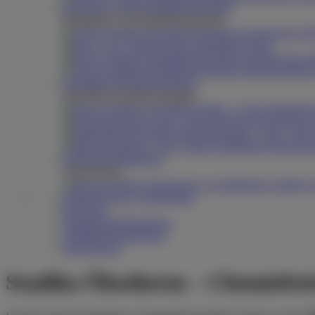
Reinigungs- und Desinfektionstechnik
Reinigungs- & Desinfektionstechnik
Injektorwagen
Spezialbau Hochdruckreiniger
Spezialbau Hochdruckreiniger
Containerbau
Frequenzgeregelt i
Mobile Fahrzeugs
Reinigungsbekleidung
Arbeitsschutz
Stallreinigung & -desinfektion
Begasung
Salmonellenbekämpfung
Schädlingsbekämpfung
Siloreinigung
Stadiko Ökotherm – Chemiefrei