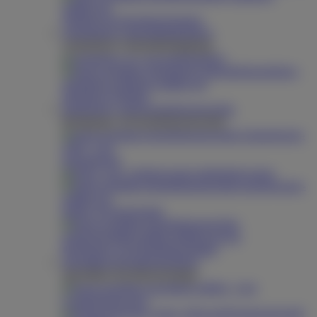
Zubehör für Hochdruckreiniger
Chemiefreie Unkrautbekämpfung
Chemiefreie Unkrautbekämpfung
Ökotherm
Ökotherm Zubehör
Reinigungs- und Desinfektionstechnik
Reinigungs- & Desinfektionstechnik
Schaumgerät
Injektorwagen
Sprüh- & Dosiergeräte
Reinigungs- & Desinfektionsmittel
Spezialbau Hochdruckreiniger
Spezialbau Hochdruckreiniger
Containerbauweise
Frequenzgeregelt