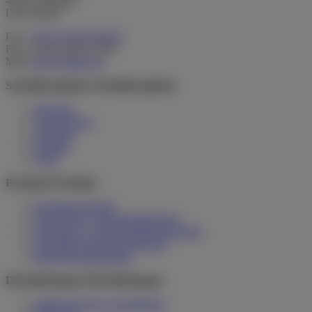
49413 Dinklage
Deutschland
Fon:
+49 (0) 4443 979910
Fax: +49 (0) 4443 91261
Mail:
info@stadiko.de
Schnellnavigation
Schnellnavigation
Startseite
Unternehmen
Aktuelles
Kontakt
AGB
Produkte
Produkte
Hochdruckreiniger
Chemiefreie Unkrautbekämpfung
Reinigungs- und Desinfektionstechnik
Spezialbau Hochdruckreiniger
Reinigungsbekleidung
Dienstleistungen
Dienstleistungen
Stallreinigung & -desinfektion