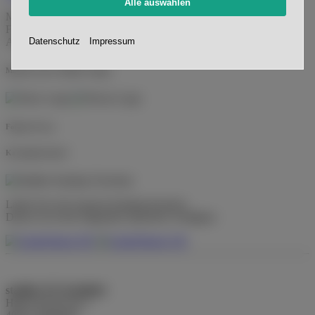
Alle auswählen
Mo. - Do.:
08:00 Uhr - 16:00 Uhr
Fr.:
08:00 Uhr - 13:00 Uhr
Datenschutz
Impressum
Außerhalb nach Vereinbarung.
Marken in der Stadiko-Gruppe
Folgen Sie uns
Katalogdownload
Laden Sie sich unseren Katalog herunter.
Dieser ist in den folgenden Sprachen verfügbar:
stadiko F.P. Koslitzki
Höner Kirchweg 3