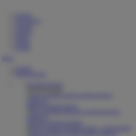
Startseite
Unternehmen
Aktuelles
Jobportal
Katalog
Vertrieb
Kontakt
Menü
Produkte
Dienstleistungen
Hochdruckreiniger
Hochdruckreiniger
Mobile Hochdruckreiniger
Stationäre Hochdruckreiniger
Spezialbau