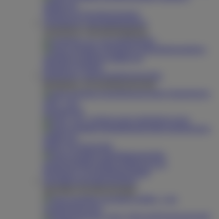
Zubehör für Hochdruckreiniger
Chemiefreie Unkrautbekämpfung
Chemiefreie Unkrautbekämpfung
Ökotherm
Ökotherm Zubehör
Reinigungs- und Desinfektionstechnik
Reinigungs- & Desinfektionstechnik
Schaumgerät
Injektorwagen
Sprüh- & Dosiergeräte
Reinigungs- & Desinfektionsmittel
Spezialbau Hochdruckreiniger
Spezialbau Hochdruckreiniger
Containerbauweise
Frequenzgeregelt