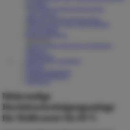
im Gehäuse
Mehrstufige Hochdruckreinigungsanlage
Mobile
Fahrzeugschleuse
Reinigungsbekleidung
Arbeitsschutz
Waschkleidung
Stallreinigung & -desinfektion
Begasung
Salmonellenbekämpfung
Schädlingsbekämpfung
Siloreinigung
Mehrstufige
Hochdruckreinigungsanlage
für Heißwasser bis 85°C