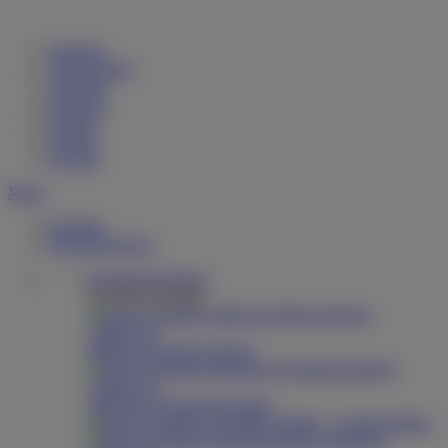
Startseite
Unternehmen
Aktuelles
Jobportal
Katalog
Vertrieb
Kontakt
Menü
Produkte
Dienstleistungen
Hochdruckreiniger
Hochdruckreiniger
Mobile Hochdruckreiniger
Stationäre Hochdruckreiniger
Spezialbau