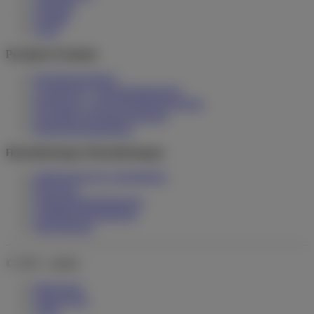
Aktuelles
Kontakt
AGB
Produkte
Produkte
Hochdruckreiniger
Chemiefreie Unkrautbekämpfung
Reinigungs- und Desinfektionstechnik
Spezialbau Hochdruckreiniger
Reinigungsbekleidung
Dienstleistungen
Dienstleistungen
Stallreinigung & -desinfektion
Begasung
Salmonellenbekämpfung
Schädlingsbekämpfung
Siloreinigung
© 2026 - stadiko
Impressum
Datenschutz
AGB