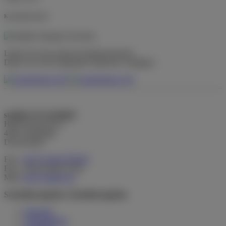
Katalogdownload
Laden Sie sich unseren Katalog herunter.
Dieser ist in den folgenden Sprachen verfügbar:
stadiko F.P. Koslitzki
Höner Kirchweg 3
49413 Dinklage
Deutschland
Fon:
+49 (0) 4443 979910
Fax: +49 (0) 4443 91261
Mail:
info@stadiko.de
Schnellnavigation
Schnellnavigation
Startseite
Unternehmen